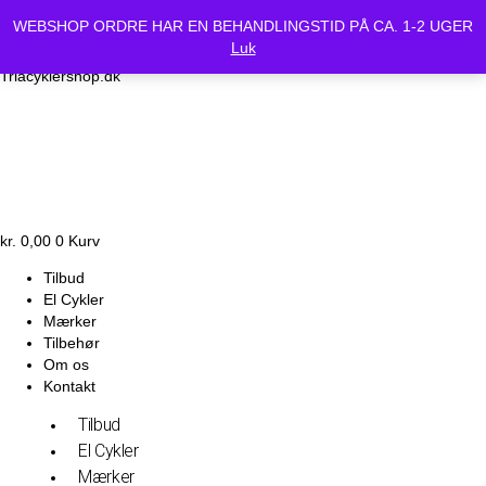
Vi holder lukket Mandag d.24/6 og Tirsdag d.25/6. Alle bestilte
WEBSHOP ORDRE HAR EN BEHANDLINGSTID PÅ CA. 1-2 UGER
cykler vil være klar Onsdag d.26-6.
Luk
Triacyklershop.dk
kr.
0,00
0
Kurv
Tilbud
El Cykler
Mærker
Tilbehør
Om os
Kontakt
Tilbud
El Cykler
Mærker