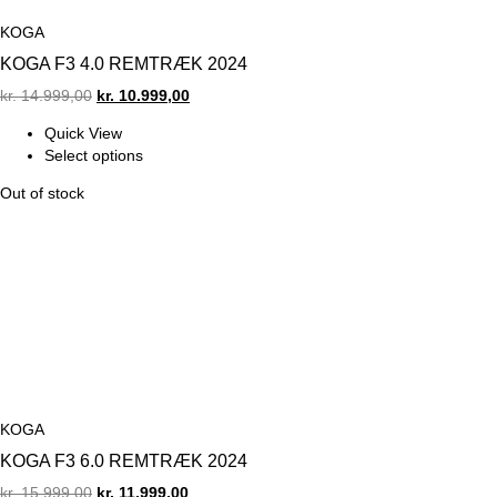
KOGA
KOGA F3 4.0 REMTRÆK 2024
Original
Current
kr.
14.999,00
kr.
10.999,00
price
price
Quick View
was:
is:
Select options
kr. 14.999,00.
kr. 10.999,00.
Out of stock
KOGA
KOGA F3 6.0 REMTRÆK 2024
Original
Current
kr.
15.999,00
kr.
11.999,00