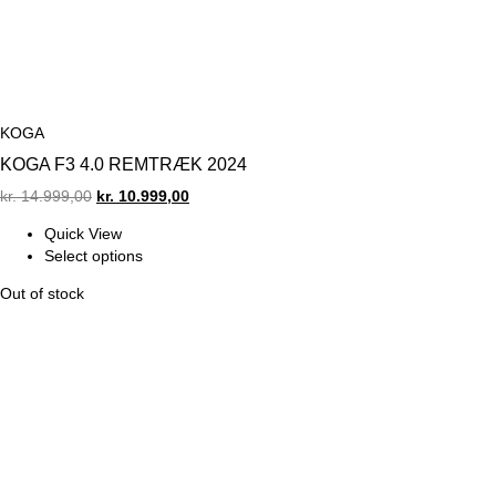
KOGA
KOGA F3 4.0 REMTRÆK 2024
Original
Current
kr.
14.999,00
kr.
10.999,00
price
price
Quick View
was:
is:
Select options
kr. 14.999,00.
kr. 10.999,00.
Out of stock