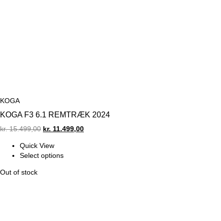
KOGA
KOGA F3 6.1 REMTRÆK 2024
Original
Current
kr.
15.499,00
kr.
11.499,00
price
price
Quick View
was:
is:
Select options
kr. 15.499,00.
kr. 11.499,00.
Out of stock