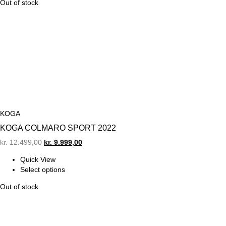
Out of stock
KOGA
KOGA COLMARO SPORT 2022
Original
Current
kr.
12.499,00
kr.
9.999,00
price
price
Quick View
was:
is:
Select options
kr. 12.499,00.
kr. 9.999,00.
Out of stock