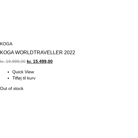
KOGA
KOGA WORLDTRAVELLER 2022
Original
Current
kr.
19.999,00
kr.
15.499,00
price
price
Quick View
was:
is:
Tilføj til kurv
kr. 19.999,00.
kr. 15.499,00.
Out of stock