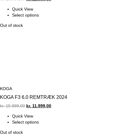
price
price
Quick View
was:
is:
Select options
kr. 15.999,00.
kr. 11.999,00.
Out of stock
KOGA
KOGA F3 6.0 REMTRÆK 2024
Original
Current
kr.
15.999,00
kr.
11.999,00
price
price
Quick View
was:
is:
Select options
kr. 15.999,00.
kr. 11.999,00.
Out of stock