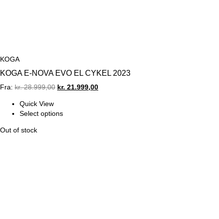
KOGA
KOGA E-NOVA EVO EL CYKEL 2023
Original
Current
Fra:
kr.
28.999,00
kr.
21.999,00
price
price
Quick View
was:
is:
Select options
kr. 28.999,00.
kr. 21.999,00.
Out of stock