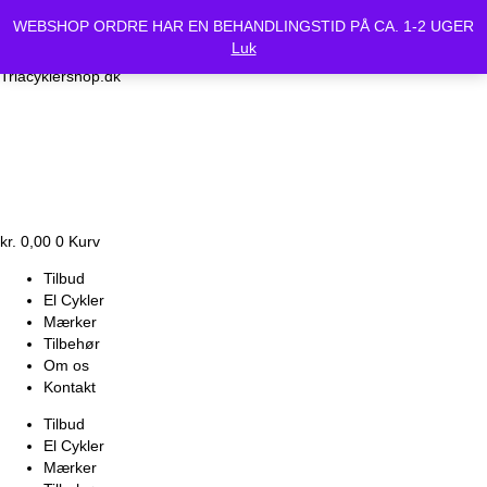
Vi holder lukket Mandag d.24/6 og Tirsdag d.25/6. Alle bestilte
WEBSHOP ORDRE HAR EN BEHANDLINGSTID PÅ CA. 1-2 UGER
cykler vil være klar Onsdag d.26-6.
Luk
Triacyklershop.dk
kr.
0,00
0
Kurv
Tilbud
El Cykler
Mærker
Tilbehør
Om os
Kontakt
Tilbud
El Cykler
Mærker