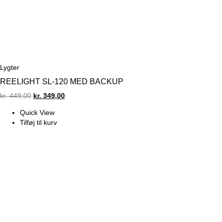
Lygter
REELIGHT SL-120 MED BACKUP
Original
Current
kr.
449,00
kr.
349,00
price
price
Quick View
was:
is:
Tilføj til kurv
kr. 449,00.
kr. 349,00.