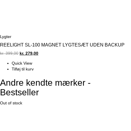
Lygter
REELIGHT SL-100 MAGNET LYGTESÆT UDEN BACKUP
Original
Current
kr.
399,00
kr.
279,00
price
price
Quick View
was:
is:
Tilføj til kurv
kr. 399,00.
kr. 279,00.
Andre kendte mærker -
Bestseller
Out of stock