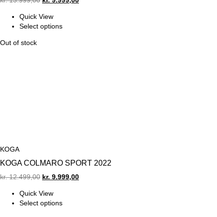
kr.
13.999,00
kr.
9.999,00
price
price
Quick View
was:
is:
Select options
kr. 13.999,00.
kr. 9.999,00.
Out of stock
KOGA
KOGA COLMARO SPORT 2022
Original
Current
kr.
12.499,00
kr.
9.999,00
price
price
Quick View
was:
is:
Select options
kr. 12.499,00.
kr. 9.999,00.