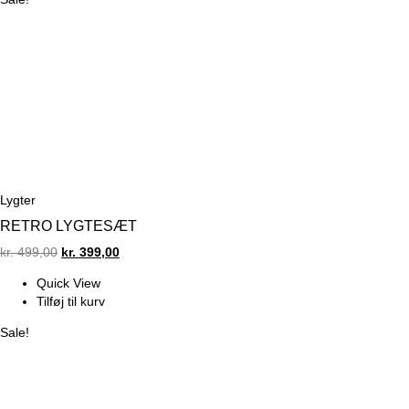
Lygter
RETRO LYGTESÆT
Original
Current
kr.
499,00
kr.
399,00
price
price
Quick View
was:
is:
Tilføj til kurv
kr. 499,00.
kr. 399,00.
Sale!