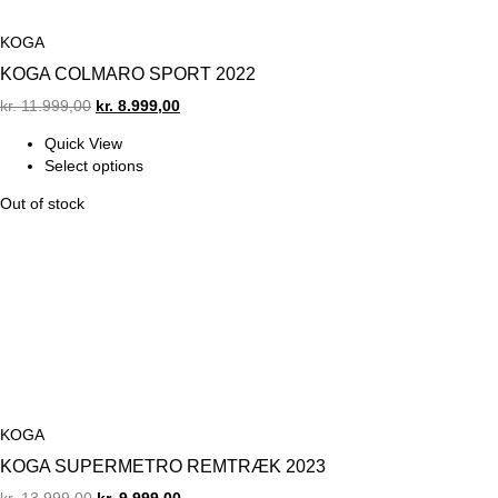
KOGA
KOGA COLMARO SPORT 2022
Original
Current
kr.
11.999,00
kr.
8.999,00
price
price
Quick View
was:
is:
Select options
kr. 11.999,00.
kr. 8.999,00.
Out of stock
KOGA
KOGA SUPERMETRO REMTRÆK 2023
Original
Current