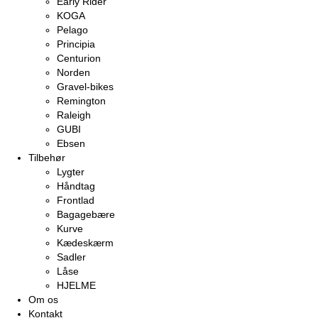
Early Rider
KOGA
Pelago
Principia
Centurion
Norden
Gravel-bikes
Remington
Raleigh
GUBI
Ebsen
Tilbehør
Lygter
Håndtag
Frontlad
Bagagebære
Kurve
Kædeskærm
Sadler
Låse
HJELME
Om os
Kontakt