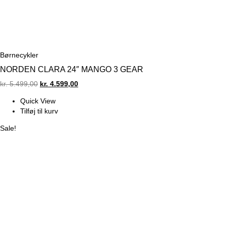
Børnecykler
NORDEN CLARA 24″ MANGO 3 GEAR
Original
Current
kr.
5.499,00
kr.
4.599,00
price
price
Quick View
was:
is:
Tilføj til kurv
kr. 5.499,00.
kr. 4.599,00.
Sale!