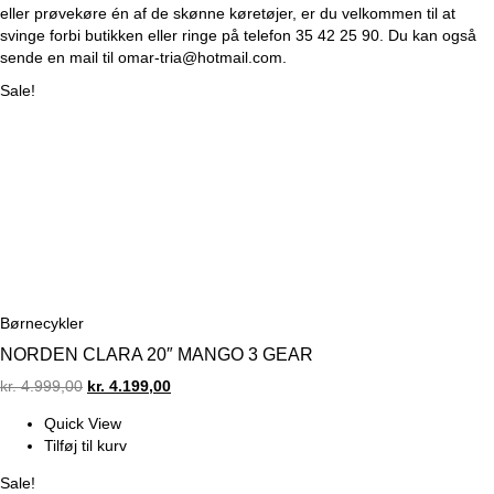
eller prøvekøre én af de skønne køretøjer, er du velkommen til at
svinge forbi
butikken
eller ringe på telefon
35 42 25 90
. Du kan også
sende en mail til
omar-tria@hotmail.com
.
Sale!
Børnecykler
NORDEN CLARA 20″ MANGO 3 GEAR
Original
Current
kr.
4.999,00
kr.
4.199,00
price
price
Quick View
was:
is:
Tilføj til kurv
kr. 4.999,00.
kr. 4.199,00.
Sale!