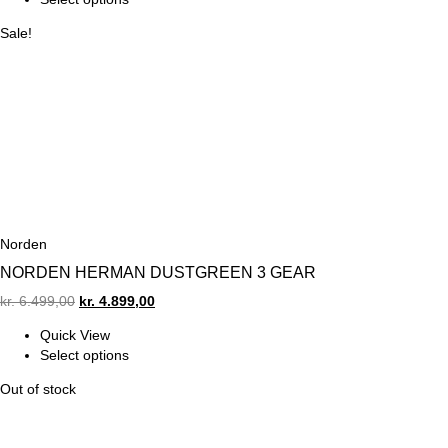
kr. 5.999,00.
kr. 4.499,00.
Sale!
Norden
NORDEN HERMAN DUSTGREEN 3 GEAR
Original
Current
kr.
6.499,00
kr.
4.899,00
price
price
Quick View
was:
is:
Select options
kr. 6.499,00.
kr. 4.899,00.
Out of stock