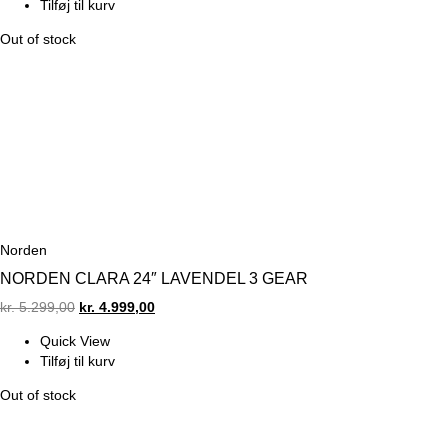
Tilføj til kurv
kr. 5.499,00.
kr. 4.599,00.
Out of stock
Norden
NORDEN CLARA 24″ LAVENDEL 3 GEAR
Original
Current
kr.
5.299,00
kr.
4.999,00
price
price
Quick View
was:
is:
Tilføj til kurv
kr. 5.299,00.
kr. 4.999,00.
Out of stock