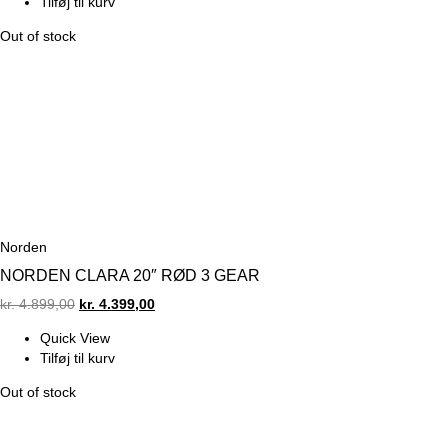
Tilføj til kurv
kr. 4.999,00.
kr. 4.199,00.
Out of stock
Norden
NORDEN CLARA 20″ RØD 3 GEAR
Original
Current
kr.
4.899,00
kr.
4.399,00
price
price
Quick View
was:
is:
Tilføj til kurv
kr. 4.899,00.
kr. 4.399,00.
Out of stock