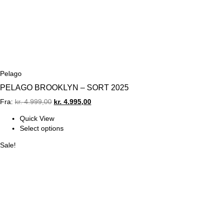
Pelago
PELAGO BROOKLYN – SORT 2025
Original
Current
Fra:
kr.
4.999,00
kr.
4.995,00
price
price
Quick View
was:
is:
Select options
kr. 4.999,00.
kr. 4.995,00.
Sale!