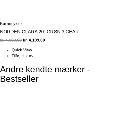
Børnecykler
NORDEN CLARA 20″ GRØN 3 GEAR
Original
Current
kr.
4.999,00
kr.
4.199,00
price
price
Quick View
was:
is:
Tilføj til kurv
kr. 4.999,00.
kr. 4.199,00.
Andre kendte mærker -
Bestseller