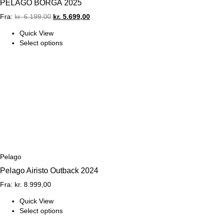
PELAGO BORGÅ 2025
Original
Current
Fra:
kr.
6.199,00
kr.
5.699,00
price
price
Quick View
was:
is:
Select options
kr. 6.199,00.
kr. 5.699,00.
Pelago
Pelago Airisto Outback 2024
Fra:
kr.
8.999,00
Quick View
Select options