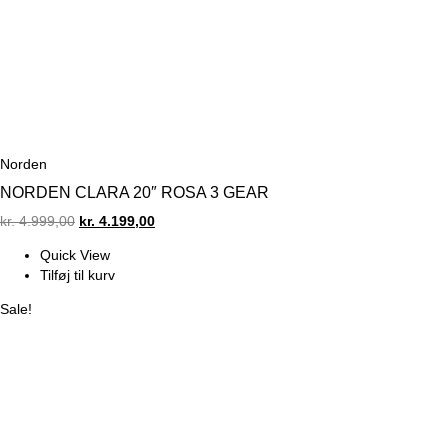
Norden
NORDEN CLARA 20″ ROSA 3 GEAR
Original
Current
kr.
4.999,00
kr.
4.199,00
price
price
Quick View
was:
is:
Tilføj til kurv
kr. 4.999,00.
kr. 4.199,00.
Sale!