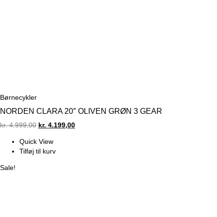
Børnecykler
NORDEN CLARA 20″ OLIVEN GRØN 3 GEAR
Original
Current
kr.
4.999,00
kr.
4.199,00
price
price
Quick View
was:
is:
Tilføj til kurv
kr. 4.999,00.
kr. 4.199,00.
Sale!