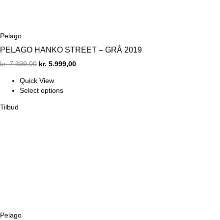
Pelago
PELAGO HANKO STREET – GRÅ 2019
Original
Current
kr.
7.399,00
kr.
5.999,00
price
price
Quick View
was:
is:
Select options
kr. 7.399,00.
kr. 5.999,00.
Tilbud
Pelago