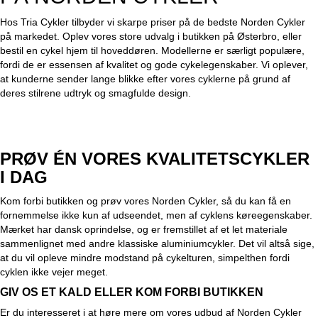
Hos Tria Cykler tilbyder vi skarpe priser på de bedste Norden Cykler
på markedet. Oplev vores store udvalg i butikken på Østerbro, eller
bestil en cykel hjem til hoveddøren. Modellerne er særligt populære,
fordi de er essensen af kvalitet og gode cykelegenskaber. Vi oplever,
at kunderne sender lange blikke efter vores cyklerne på grund af
deres stilrene udtryk og smagfulde design.
PRØV ÉN VORES KVALITETSCYKLER
I DAG
Kom forbi butikken og prøv vores Norden Cykler, så du kan få en
fornemmelse ikke kun af udseendet, men af cyklens køreegenskaber.
Mærket har
dansk oprindelse
, og er fremstillet af et let materiale
sammenlignet med andre klassiske aluminiumcykler. Det vil altså sige,
at du vil opleve mindre modstand på cykelturen, simpelthen fordi
cyklen ikke vejer meget.
GIV OS ET KALD ELLER KOM FORBI BUTIKKEN
Er du interesseret i at høre mere om vores udbud af Norden Cykler