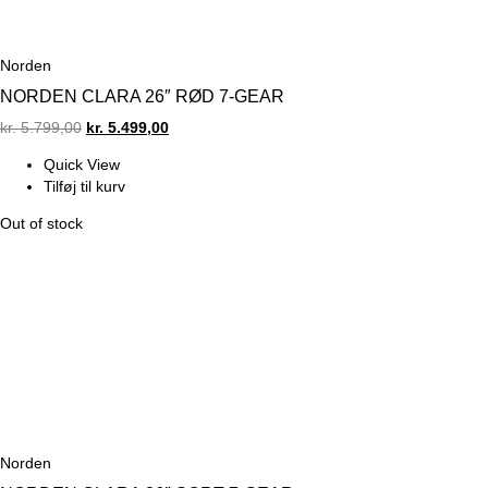
Norden
NORDEN CLARA 26″ RØD 7-GEAR
Original
Current
kr.
5.799,00
kr.
5.499,00
price
price
Quick View
was:
is:
Tilføj til kurv
kr. 5.799,00.
kr. 5.499,00.
Out of stock
Norden