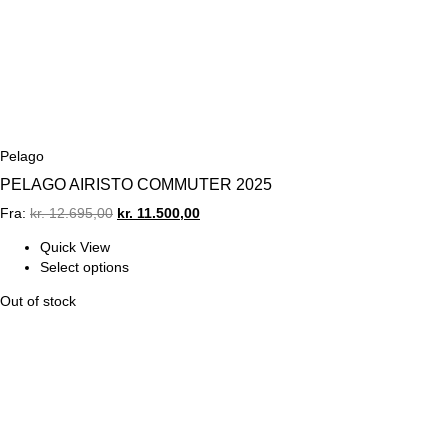
Pelago
PELAGO AIRISTO COMMUTER 2025
Original
Current
Fra:
kr.
12.695,00
kr.
11.500,00
price
price
Quick View
was:
is:
Select options
kr. 12.695,00.
kr. 11.500,00.
Out of stock