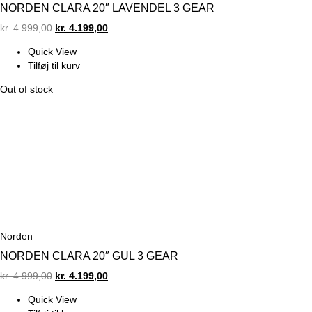
NORDEN CLARA 20″ LAVENDEL 3 GEAR
Original
Current
kr.
4.999,00
kr.
4.199,00
price
price
Quick View
was:
is:
Tilføj til kurv
kr. 4.999,00.
kr. 4.199,00.
Out of stock
Norden
NORDEN CLARA 20″ GUL 3 GEAR
Original
Current
kr.
4.999,00
kr.
4.199,00
price
price
Quick View
was:
is: