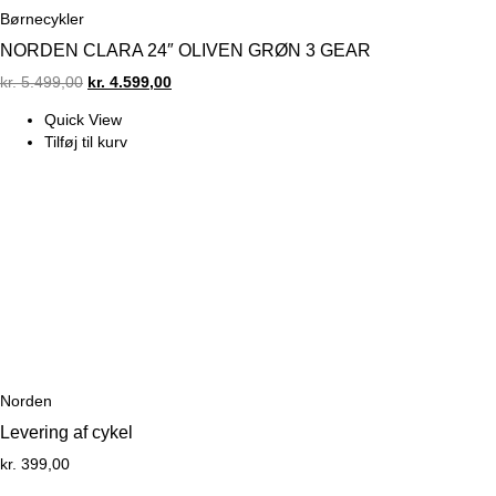
Børnecykler
NORDEN CLARA 24″ OLIVEN GRØN 3 GEAR
Original
Current
kr.
5.499,00
kr.
4.599,00
price
price
Quick View
was:
is:
Tilføj til kurv
kr. 5.499,00.
kr. 4.599,00.
Norden
Levering af cykel
kr.
399,00