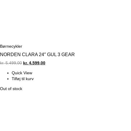
Børnecykler
NORDEN CLARA 24″ GUL 3 GEAR
Original
Current
kr.
5.499,00
kr.
4.599,00
price
price
Quick View
was:
is:
Tilføj til kurv
kr. 5.499,00.
kr. 4.599,00.
Out of stock