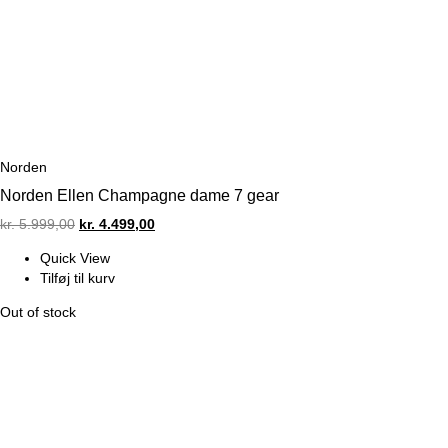
Norden
Norden Ellen Champagne dame 7 gear
Original
Current
kr.
5.999,00
kr.
4.499,00
price
price
Quick View
was:
is:
Tilføj til kurv
kr. 5.999,00.
kr. 4.499,00.
Out of stock