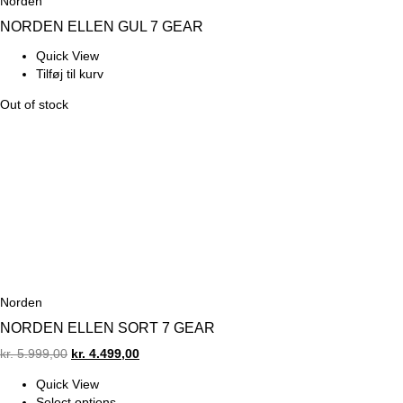
Norden
NORDEN ELLEN GUL 7 GEAR
Quick View
Dette
Tilføj til kurv
vare
Out of stock
har
flere
varianter.
Mulighederne
kan
vælges
på
varesiden
Norden
NORDEN ELLEN SORT 7 GEAR
Original
Current
kr.
5.999,00
kr.
4.499,00
price
price
Quick View
was:
is:
Select options