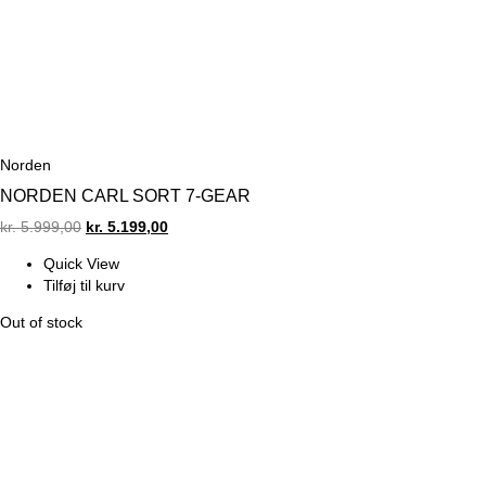
Norden
NORDEN CARL SORT 7-GEAR
Original
Current
kr.
5.999,00
kr.
5.199,00
price
price
Quick View
was:
is:
Tilføj til kurv
kr. 5.999,00.
kr. 5.199,00.
Out of stock