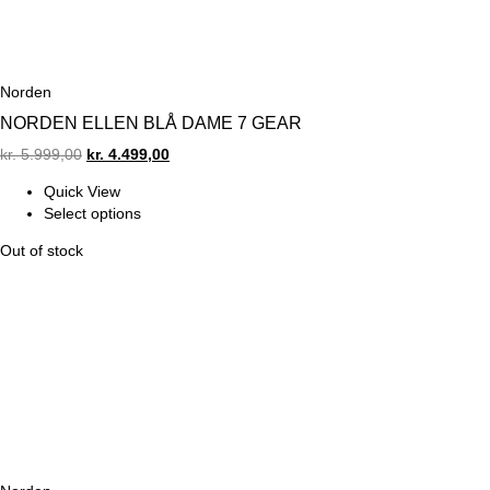
Norden
NORDEN ELLEN BLÅ DAME 7 GEAR
Original
Current
kr.
5.999,00
kr.
4.499,00
price
price
Quick View
was:
is:
Select options
kr. 5.999,00.
kr. 4.499,00.
Out of stock