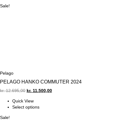
Sale!
Pelago
PELAGO HANKO COMMUTER 2024
Original
Current
kr.
12.695,00
kr.
11.500,00
price
price
Quick View
was:
is:
Select options
kr. 12.695,00.
kr. 11.500,00.
Sale!