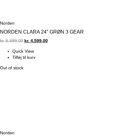
Norden
NORDEN CLARA 24″ GRØN 3 GEAR
Original
Current
kr.
5.499,00
kr.
4.599,00
price
price
Quick View
was:
is:
Tilføj til kurv
kr. 5.499,00.
kr. 4.599,00.
Out of stock
Norden