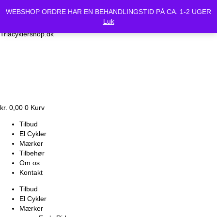
Vi holder lukket Mandag d.24/6 og Tirsdag d.25/6. Alle bestilte
WEBSHOP ORDRE HAR EN BEHANDLINGSTID PÅ CA. 1-2 UGER
cykler vil være klar Onsdag d.26-6.
Luk
Triacyklershop.dk
kr.
0,00
0
Kurv
Tilbud
El Cykler
Mærker
Tilbehør
Om os
Kontakt
Tilbud
El Cykler
Mærker