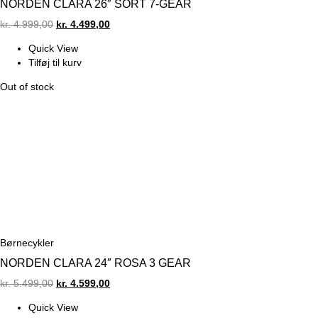
NORDEN CLARA 26″ SORT 7-GEAR
Original
Current
kr.
4.999,00
kr.
4.499,00
price
price
Quick View
was:
is:
Tilføj til kurv
kr. 4.999,00.
kr. 4.499,00.
Out of stock
Børnecykler
NORDEN CLARA 24″ ROSA 3 GEAR
Original
Current
kr.
5.499,00
kr.
4.599,00
price
price
Quick View
was:
is: