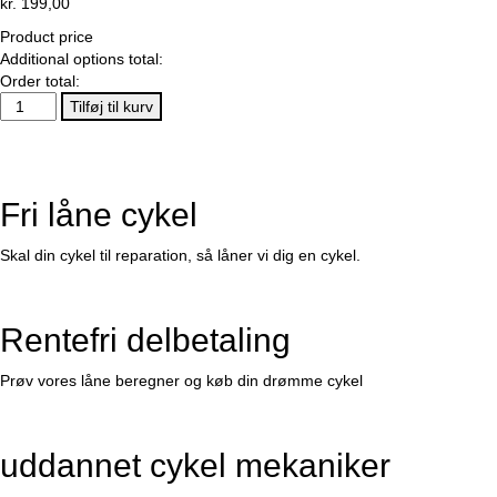
kr.
199,00
Product price
Additional options total:
Order total:
Mixbike
Tilføj til kurv
Forlygte
antal
Fri låne cykel
Skal din cykel til reparation, så låner vi dig en cykel.
Rentefri delbetaling
Prøv vores låne beregner og køb din drømme cykel
uddannet cykel mekaniker