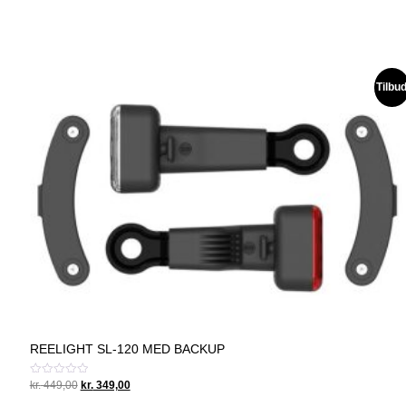
Tilbu
REELIGHT SL-120 MED BACKUP
Original
Current
Vurderet
kr.
449,00
kr.
349,00
0
price
price
ud