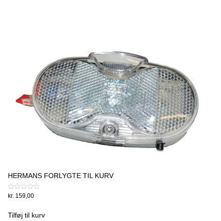
HERMANS FORLYGTE TIL KURV
Vurderet
kr.
159,00
0
ud
af
Tilføj til kurv
5