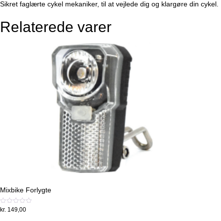
Sikret faglærte cykel mekaniker, til at vejlede dig og klargøre din cykel.
Relaterede varer
Mixbike Forlygte
Vurderet
kr.
149,00
0
ud