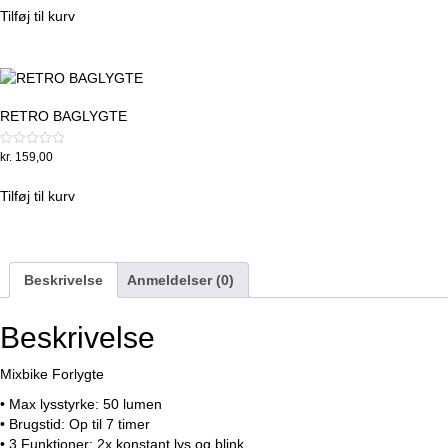
af
Tilføj til kurv
5
RETRO BAGLYGTE
Vurderet
kr.
159,00
0
ud
af
Tilføj til kurv
5
Beskrivelse
Anmeldelser (0)
Beskrivelse
Mixbike Forlygte
• Max lysstyrke: 50 lumen
• Brugstid: Op til 7 timer
• 3 Funktioner: 2x konstant lys og blink.