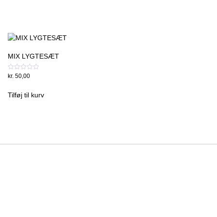
MIX LYGTESÆT
Vurderet
kr.
50,00
0
ud
af
Tilføj til kurv
5