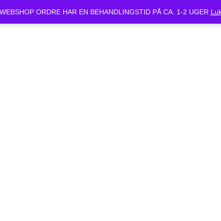
ket Mandag d.24/6 og Tirsdag d.25/6. Alle bestilte cykler vil være klar 
WEBSHOP ORDRE HAR EN BEHANDLINGSTID PÅ CA. 1-2 UGER
Lu