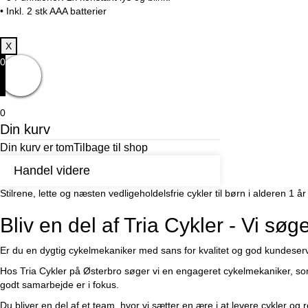
• Inkl. 2 stk AAA batterier
X
0
0
Din kurv
Din kurv er tom
Tilbage til shop
Handel videre
Stilrene, lette og næsten vedligeholdelsfrie cykler til børn i alderen 
Bliv en del af Tria Cykler - Vi sø
Er du en dygtig cykelmekaniker med sans for kvalitet og god kundeser
Hos Tria Cykler på Østerbro søger vi en engageret cykelmekaniker, som
godt samarbejde er i fokus.
Du bliver en del af et team, hvor vi sætter en ære i at levere cykler og re