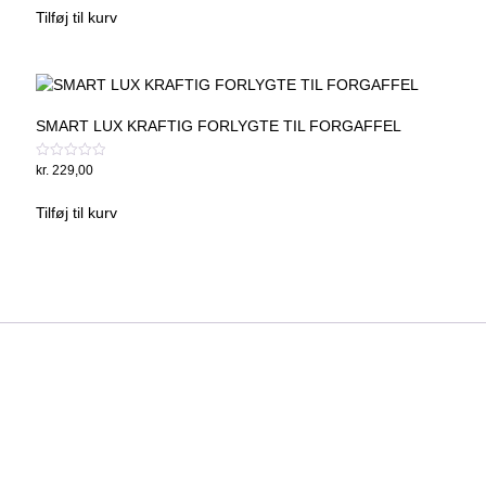
was:
is:
af
Tilføj til kurv
5
kr. 449,00.
kr. 349,00.
SMART LUX KRAFTIG FORLYGTE TIL FORGAFFEL
Vurderet
kr.
229,00
0
ud
af
Tilføj til kurv
5