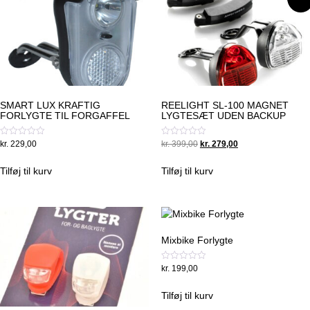
SMART LUX KRAFTIG
REELIGHT SL-100 MAGNET
FORLYGTE TIL FORGAFFEL
LYGTESÆT UDEN BACKUP
Original
Current
Vurderet
Vurderet
kr.
229,00
kr.
399,00
kr.
279,00
0
0
price
price
ud
ud
was:
is:
af
af
Tilføj til kurv
Tilføj til kurv
5
5
kr. 399,00.
kr. 279,00.
Mixbike Forlygte
Vurderet
kr.
199,00
0
ud
af
Tilføj til kurv
5