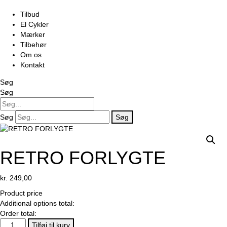
Tilbud
El Cykler
Mærker
Tilbehør
Om os
Kontakt
Søg
Søg
Søg
Søg
RETRO FORLYGTE
kr.
249,00
Product price
Additional options total:
Order total:
RETRO
Tilføj til kurv