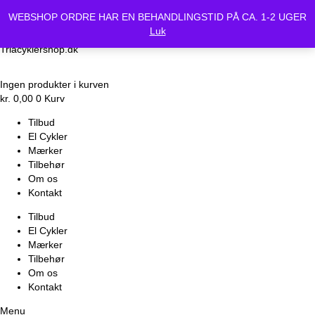
Vi holder lukket Mandag d.24/6 og Tirsdag d.25/6. Alle bestilte
WEBSHOP ORDRE HAR EN BEHANDLINGSTID PÅ CA. 1-2 UGER
cykler vil være klar Onsdag d.26-6.
Luk
Triacyklershop.dk
Ingen produkter i kurven
kr.
0,00
0
Kurv
Tilbud
El Cykler
Mærker
Tilbehør
Om os
Kontakt
Tilbud
El Cykler
Mærker
Tilbehør
Om os
Kontakt
Menu