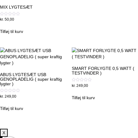
MIX LYGTESÆT
Vurderet
kr.
50,00
0
ud
af
Tilføj til kurv
5
SMART FORLYGTE 0,5 WATT (
TESTVINDER )
ABUS LYGTESÆT USB
GENOPLADELIG ( super kraftig
lygter )
Vurderet
kr.
249,00
0
ud
Vurderet
kr.
249,00
af
Tilføj til kurv
0
5
ud
af
Tilføj til kurv
5
X