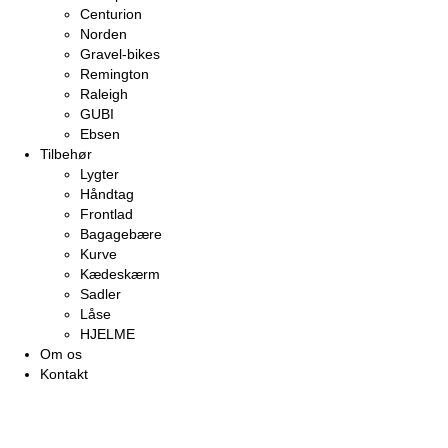
Centurion
Norden
Gravel-bikes
Remington
Raleigh
GUBI
Ebsen
Tilbehør
Lygter
Håndtag
Frontlad
Bagagebære
Kurve
Kædeskærm
Sadler
Låse
HJELME
Om os
Kontakt