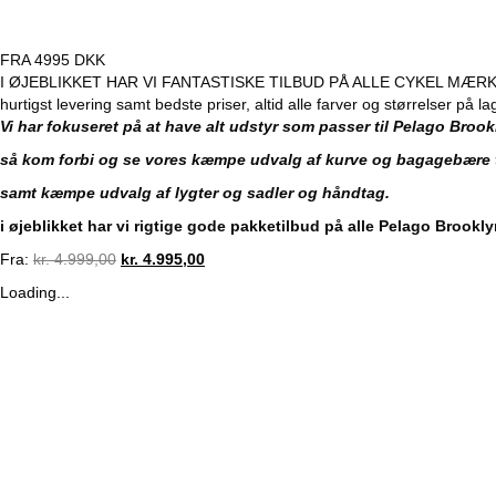
FRA 4995 DKK
I ØJEBLIKKET HAR VI FANTASTISKE TILBUD PÅ ALLE CYKEL MÆRKER 
hurtigst levering samt bedste priser, altid alle farver og størrelser på la
Vi har fokuseret på at have alt udstyr som passer til Pelago Brook
så kom forbi og se vores kæmpe udvalg af kurve og bagagebære t
samt kæmpe udvalg af lygter og sadler og håndtag.
i øjeblikket har vi rigtige gode pakketilbud på alle Pelago Brookly
Original
Current
Fra:
kr.
4.999,00
kr.
4.995,00
price
price
Loading...
was:
is:
kr. 4.999,00.
kr. 4.995,00.