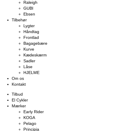
Raleigh
GUBI
Ebsen
Tilbehør
Lygter
Håndtag
Frontlad
Bagagebære
Kurve
Kædeskærm
Sadler
Låse
HJELME
Om os
Kontakt
Tilbud
El Cykler
Mærker
Early Rider
KOGA
Pelago
Principia