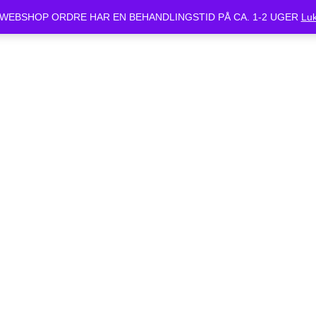
ket Mandag d.24/6 og Tirsdag d.25/6. Alle bestilte cykler vil være klar 
WEBSHOP ORDRE HAR EN BEHANDLINGSTID PÅ CA. 1-2 UGER
Lu