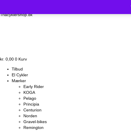
Vi holder luk
Triacyklershop.dk
kr.
0,00
0
Kurv
Tilbud
El Cykler
Mærker
Early Rider
KOGA
Pelago
Principia
Centurion
Norden
Gravel-bikes
Remington