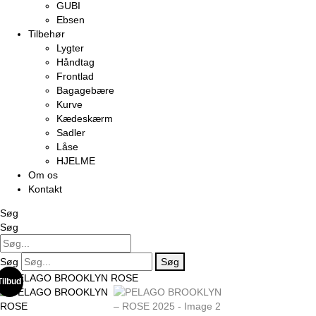
GUBI
Ebsen
Tilbehør
Lygter
Håndtag
Frontlad
Bagagebære
Kurve
Kædeskærm
Sadler
Låse
HJELME
Om os
Kontakt
Søg
Søg
Søg
Søg
Tilbud