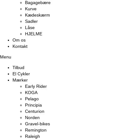
Bagagebære
Kurve
Kædeskærm
Sadler
Låse
HJELME
Om os
Kontakt
Menu
Tilbud
El Cykler
Mærker
Early Rider
KOGA
Pelago
Principia
Centurion
Norden
Gravel-bikes
Remington
Raleigh