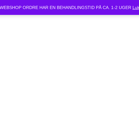
ket Mandag d.24/6 og Tirsdag d.25/6. Alle bestilte cykler vil være klar 
WEBSHOP ORDRE HAR EN BEHANDLINGSTID PÅ CA. 1-2 UGER
Lu