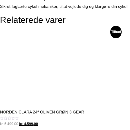
Sikret faglærte cykel mekaniker, til at vejlede dig og klargøre din cykel.
Relaterede varer
Tilbud
NORDEN CLARA 24″ OLIVEN GRØN 3 GEAR
Original
Current
Vurderet
kr.
5.499,00
kr.
4.599,00
0
price
price