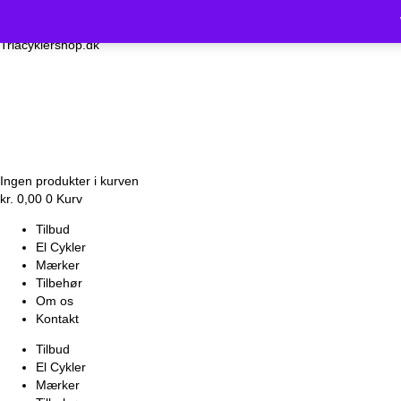
Vi holder luk
Triacyklershop.dk
Ingen produkter i kurven
kr.
0,00
0
Kurv
Tilbud
El Cykler
Mærker
Tilbehør
Om os
Kontakt
Tilbud
El Cykler
Mærker