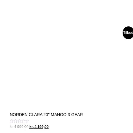
Tilbu
NORDEN CLARA 20″ MANGO 3 GEAR
Original
Current
Vurderet
kr.
4.999,00
kr.
4.199,00
0
price
price