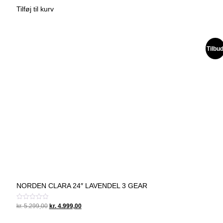
ud
was:
is:
af
Tilføj til kurv
5
kr. 4.999,00.
kr. 4.199,00.
Tilbu
NORDEN CLARA 24″ LAVENDEL 3 GEAR
Original
Current
Vurderet
kr.
5.299,00
kr.
4.999,00
0
price
price
ud
was:
is: