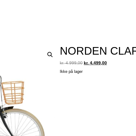
NORDEN CLAR
Original
Current
kr.
4.999,00
kr.
4.499,00
price
price
Ikke på lager
was:
is:
kr. 4.999,00.
kr. 4.499,00.