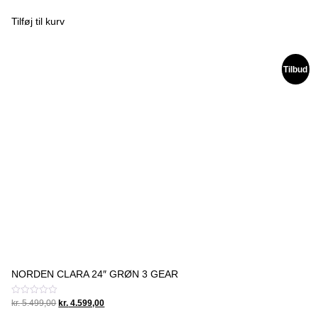
0
price
price
ud
was:
is:
af
Tilføj til kurv
5
kr. 5.499,00.
kr. 4.599,00.
Tilbud
NORDEN CLARA 24″ GRØN 3 GEAR
Original
Current
Vurderet
kr.
5.499,00
kr.
4.599,00
0
price
price