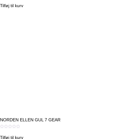
ud
was:
is:
af
Tilføj til kurv
5
kr. 5.499,00.
kr. 4.599,00.
NORDEN ELLEN GUL 7 GEAR
Vurderet
Dette
0
Tilføj til kurv
vare