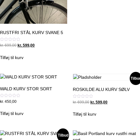
RUSTFRI STÅL KURV SVANE 5
Original
Current
Vurderet
kr.
699,00
kr.
599,00
0
price
price
ud
was:
is:
af
Tilføj til kurv
5
kr. 699,00.
kr. 599,00.
Tilbu
WALD KURV STOR SORT
ROSKILDE ALU KURV SØLV
Vurderet
kr.
450,00
Original
Current
Vurderet
kr.
699,00
kr.
599,00
0
0
price
price
ud
ud
was:
is:
af
af
Tilføj til kurv
Tilføj til kurv
5
5
kr. 699,00.
kr. 599,00.
Tilbud