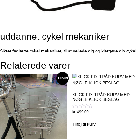
uddannet cykel mekaniker
Sikret faglærte cykel mekaniker, til at vejlede dig og klargøre din cykel.
Relaterede varer
Tilbud
KLICK FIX TRÅD KURV MED
NØGLE KLICK BESLAG
Vurderet
kr.
499,00
0
ud
af
Tilføj til kurv
5