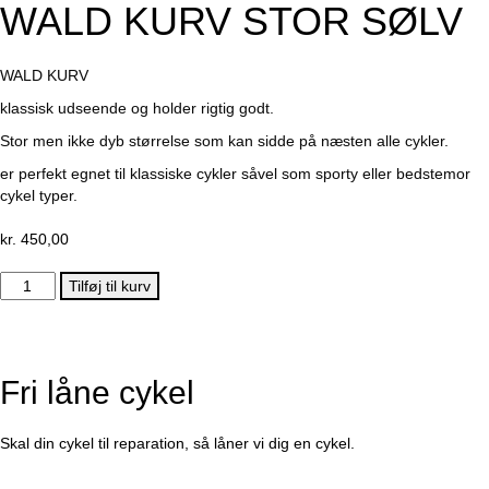
WALD KURV STOR SØLV
WALD KURV
klassisk udseende og holder rigtig godt.
Stor men ikke dyb størrelse som kan sidde på næsten alle cykler.
er perfekt egnet til klassiske cykler såvel som sporty eller bedstemor
cykel typer.
kr.
450,00
WALD
Tilføj til kurv
KURV
STOR
SØLV
antal
Fri låne cykel
Skal din cykel til reparation, så låner vi dig en cykel.