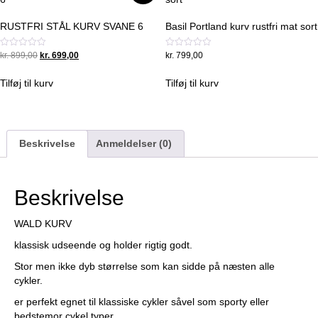
RUSTFRI STÅL KURV SVANE 6
Basil Portland kurv rustfri mat sort
Original
Current
Vurderet
Vurderet
kr.
899,00
kr.
699,00
kr.
799,00
0
0
price
price
ud
ud
was:
is:
af
af
Tilføj til kurv
Tilføj til kurv
5
5
kr. 899,00.
kr. 699,00.
Beskrivelse
Anmeldelser (0)
Beskrivelse
WALD KURV
klassisk udseende og holder rigtig godt.
Stor men ikke dyb størrelse som kan sidde på næsten alle
cykler.
er perfekt egnet til klassiske cykler såvel som sporty eller
bedstemor cykel typer.