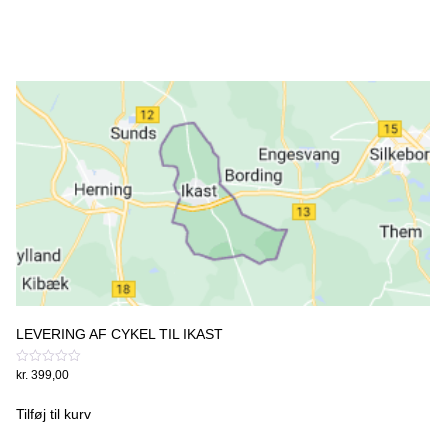
LEVERING AF CYKEL TIL IKAST
Vurderet
kr.
399,00
0
ud
af
Tilføj til kurv
5