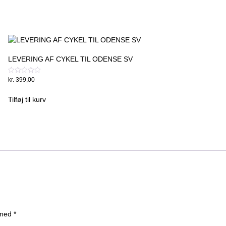
LEVERING AF CYKEL TIL ODENSE SV
Vurderet
kr.
399,00
0
ud
af
Tilføj til kurv
5
 med
*