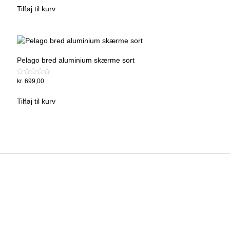
ud
af
Tilføj til kurv
5
Pelago bred aluminium skærme sort
Vurderet
kr.
699,00
0
ud
af
Tilføj til kurv
5