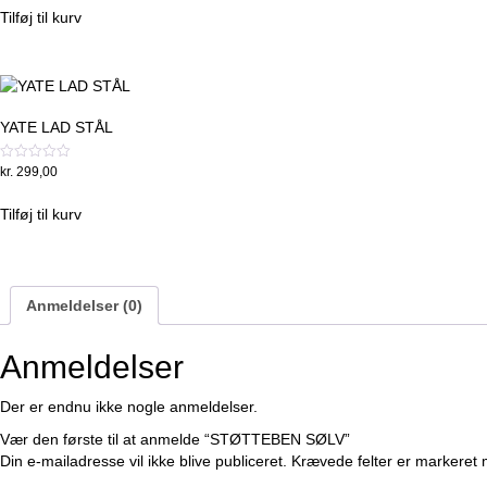
was:
is:
af
Tilføj til kurv
5
kr. 449,00.
kr. 399,00.
YATE LAD STÅL
Vurderet
kr.
299,00
0
ud
af
Tilføj til kurv
5
Anmeldelser (0)
Anmeldelser
Der er endnu ikke nogle anmeldelser.
Vær den første til at anmelde “STØTTEBEN SØLV”
Din e-mailadresse vil ikke blive publiceret.
Krævede felter er markeret