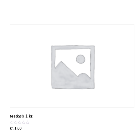
testkøb 1 kr.
Vurderet
kr.
1,00
0