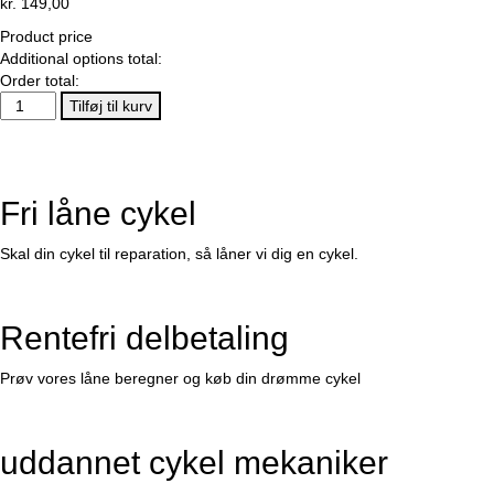
kr.
149,00
Product price
Additional options total:
Order total:
STØTTEBEN
Tilføj til kurv
SØLV
antal
Fri låne cykel
Skal din cykel til reparation, så låner vi dig en cykel.
Rentefri delbetaling
Prøv vores låne beregner og køb din drømme cykel
uddannet cykel mekaniker