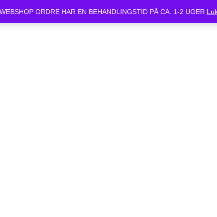
ket Mandag d.24/6 og Tirsdag d.25/6. Alle bestilte cykler vil være klar 
WEBSHOP ORDRE HAR EN BEHANDLINGSTID PÅ CA. 1-2 UGER
Lu