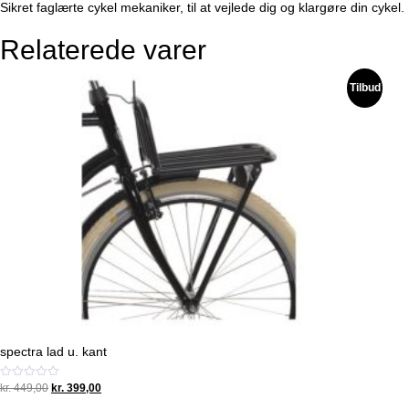
Sikret faglærte cykel mekaniker, til at vejlede dig og klargøre din cykel.
Relaterede varer
Tilbud
spectra lad u. kant
Original
Current
Vurderet
kr.
449,00
kr.
399,00
0
price
price
ud