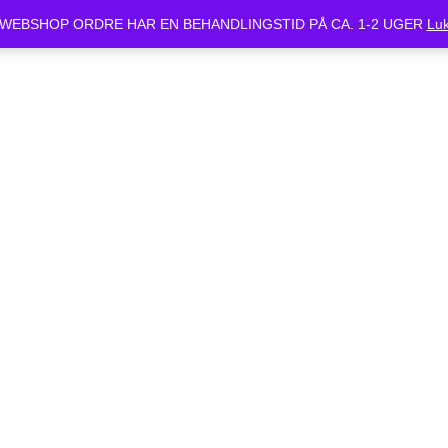
ket Mandag d.24/6 og Tirsdag d.25/6. Alle bestilte cykler vil være klar 
WEBSHOP ORDRE HAR EN BEHANDLINGSTID PÅ CA. 1-2 UGER
Lu