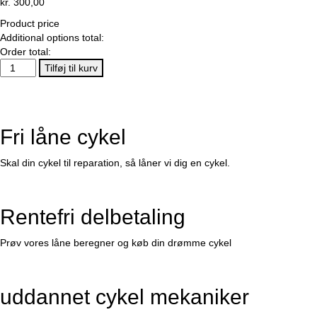
kr.
300,00
Product price
Additional options total:
Order total:
PELAGO
Tilføj til kurv
KÆDESKÆRM
RUSTFRI
SØLV
antal
Fri låne cykel
Skal din cykel til reparation, så låner vi dig en cykel.
Rentefri delbetaling
Prøv vores låne beregner og køb din drømme cykel
uddannet cykel mekaniker