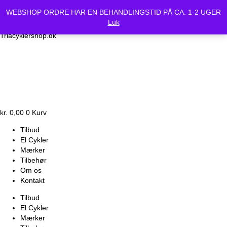
Vi holder lukket Mandag d.24/6 og Tirsdag d.25/6. Alle bestilte
WEBSHOP ORDRE HAR EN BEHANDLINGSTID PÅ CA. 1-2 UGER
cykler vil være klar Onsdag d.26-6.
Luk
Triacyklershop.dk
kr.
0,00
0
Kurv
Tilbud
El Cykler
Mærker
Tilbehør
Om os
Kontakt
Tilbud
El Cykler
Mærker