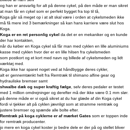
og han er ansvarlig for alt på denne cykel, på den måde er man sikret
at man får en cykel som er perfekt bygget fra top til tå,
Koga går så meget op i at alt skal være i orden at cykelsmeden ikke
må få mere ind 3 bemærkninger så kan hans karriere være slut hos
Koga.
Koga er en ret personlig cykel
da det er en mekaniker og en kunde
der har kontakten,
når du køber en Koga cykel så får man med cyklen en lille aluminiums
kasse med cyklen hvor der er en lille hilsen fra cykelsmeden
som postkort og et kort med navn og billede af cykelsmeden og lidt
værktøj med.
Koga ikke har sparet noget ved at håndbygge deres cykler,
alt er gennemtænkt helt fra Remtræk til shimano alfine gear og
hydrauliske bremser samt
shwalbe dæk og super kraftig fælge
, selv deres pedaler er testet
med 1 million omdrejninger og derefter må der ikke være 0.1 mm slør.
på denne måde er vi også sikret at du har glæde af din Koga cykel
fordi vi tjekker alt på cyklen jævnligt som at stramme remtræk og
justere bremser og spænde alle bolte efter.
Remtræk på koga cyklerne er af mærket Gates
som er toppen inde
for remtræk producenter.
jo mere en koga cykel koster jo bedre dele er der på og stellet bliver