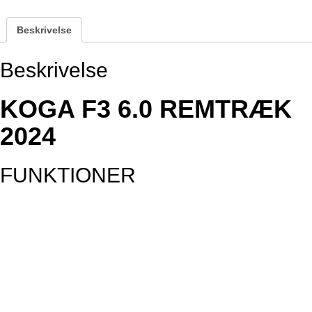
har
flere
Beskrivelse
varianter.
Mulighederne
Beskrivelse
kan
vælges
på
KOGA F3 6.0 REMTRÆK
varesiden
2024
FUNKTIONER