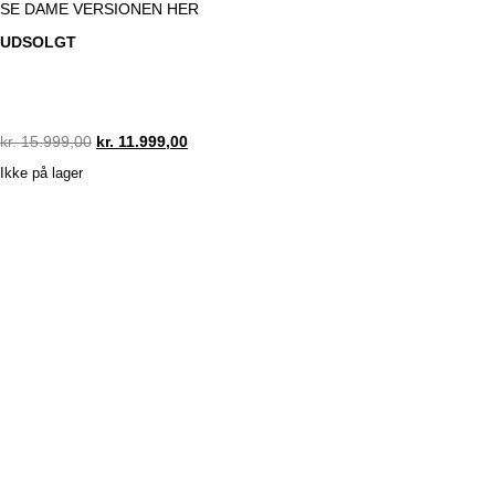
SE DAME VERSIONEN HER
UDSOLGT
Original
Current
kr.
15.999,00
kr.
11.999,00
price
price
Ikke på lager
was:
is:
kr. 15.999,00.
kr. 11.999,00.