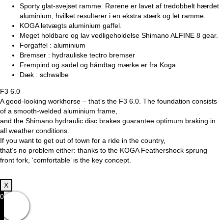
Sporty glat-svejset ramme. Rørene er lavet af tredobbelt hærdet
aluminium, hvilket resulterer i en ekstra stærk og let ramme.
KOGA letvægts aluminium gaffel.
Meget holdbare og lav vedligeholdelse Shimano ALFINE 8 gear.
Forgaffel : aluminium
Bremser : hydrauliske tectro bremser
Frempind og sadel og håndtag mærke er fra Koga
Dæk : schwalbe
F3 6.0
A good-looking workhorse – that’s the F3 6.0. The foundation consists
of a smooth-welded aluminium frame,
and the Shimano hydraulic disc brakes guarantee optimum braking in
all weather conditions.
If you want to get out of town for a ride in the country,
that’s no problem either: thanks to the KOGA Feathershock sprung
front fork, ‘comfortable’ is the key concept.
X
0