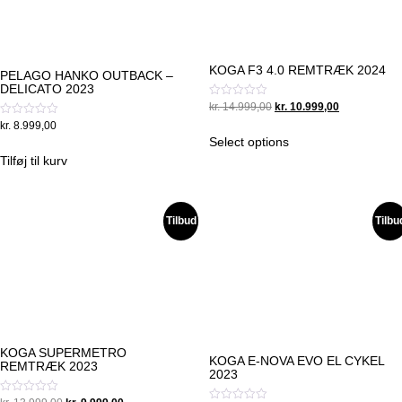
KOGA F3 4.0 REMTRÆK 2024
PELAGO HANKO OUTBACK –
DELICATO 2023
Original
Current
Vurderet
kr.
14.999,00
kr.
10.999,00
0
price
price
Vurderet
kr.
8.999,00
ud
0
was:
is:
af
Select options
ud
5
kr. 14.999,00.
kr. 10.999,00
af
Tilføj til kurv
5
Tilbud
Tilbu
KOGA SUPERMETRO
KOGA E-NOVA EVO EL CYKEL
REMTRÆK 2023
2023
Vurderet