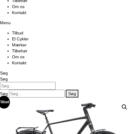
Tilbehør
Om os
Kontakt
Menu
Tilbud
El Cykler
Mærker
Tilbehør
Om os
Kontakt
Søg
Søg
Søg
Søg
Tilbud