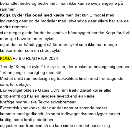
behandlet bedre og bedre indtil man ikke kan se svejsningerne på
rammen.
Koga cykler fås også med kæde
men det kun 1 model med
indvendig gear og de modeller med udvendige gear ellers har alle de
andre remtræk.
vi er meget glade for det hollandske håndbygget mærke Koga fordi vil
man lige have lidt mere cykel
og at den er håndbygget så får man cykel som ikke har mange
konkurrenter som en street cykel.
KOGA
F3 6.0 REMTRÆK 2024
Trendy “Komplet cykel” for cyklister, der ønsker at bevæge sig gennem
“urban jungle” hurtigt og med stil.
Med et unikt rammedesign og topkvalitets finish med fremragende
sans for detaljer.
Lav vedligeholdelse Gates CDN rem træk. Bæltet kører altid
problemfrit og har en længere levetid end en kæde.
Kraftige hydrauliske Tektro skivebremser.
Excentrisk krankboks, der gør det nemt at spænde bæltet.
kommer med godkendt lås samt indbygget dynamo lygter meget
kraftig, samt kraftig støtteben
og justerebar frempind så du kan sidde som det passer dig