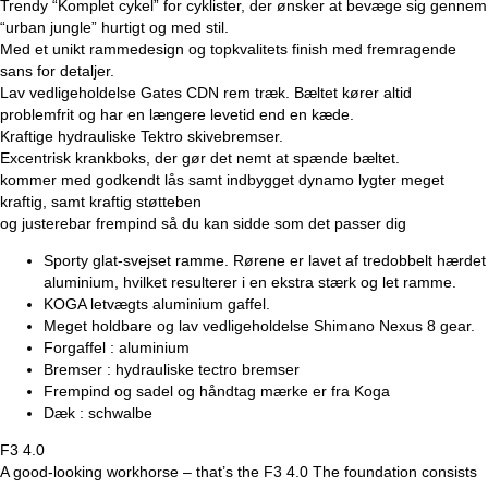
Trendy “Komplet cykel” for cyklister, der ønsker at bevæge sig gennem
“urban jungle” hurtigt og med stil.
Med et unikt rammedesign og topkvalitets finish med fremragende
sans for detaljer.
Lav vedligeholdelse Gates CDN rem træk. Bæltet kører altid
problemfrit og har en længere levetid end en kæde.
Kraftige hydrauliske Tektro skivebremser.
Excentrisk krankboks, der gør det nemt at spænde bæltet.
kommer med godkendt lås samt indbygget dynamo lygter meget
kraftig, samt kraftig støtteben
og justerebar frempind så du kan sidde som det passer dig
Sporty glat-svejset ramme. Rørene er lavet af tredobbelt hærdet
aluminium, hvilket resulterer i en ekstra stærk og let ramme.
KOGA letvægts aluminium gaffel.
Meget holdbare og lav vedligeholdelse Shimano Nexus 8 gear.
Forgaffel : aluminium
Bremser : hydrauliske tectro bremser
Frempind og sadel og håndtag mærke er fra Koga
Dæk : schwalbe
F3 4.0
A good-looking workhorse – that’s the F3 4.0 The foundation consists