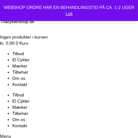
Vi holder lukket Mandag d.24/6 og Tirsdag d.25/6. Alle bestilte
WEBSHOP ORDRE HAR EN BEHANDLINGSTID PÅ CA. 1-2 UGER
cykler vil være klar Onsdag d.26-6.
Luk
Triacyklershop.dk
Ingen produkter i kurven
kr.
0,00
0
Kurv
Tilbud
El Cykler
Mærker
Tilbehør
Om os
Kontakt
Tilbud
El Cykler
Mærker
Tilbehør
Om os
Kontakt
Menu