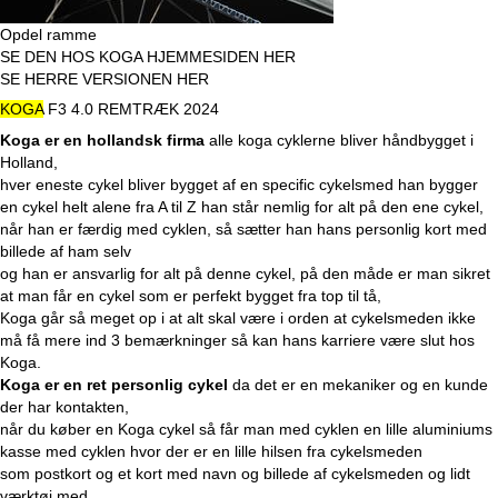
Opdel ramme
SE DEN HOS KOGA HJEMMESIDEN HER
SE HERRE VERSIONEN HER
KOGA
F3 4.0 REMTRÆK 2024
Koga er en hollandsk firma
alle koga cyklerne bliver håndbygget i
Holland,
hver eneste cykel bliver bygget af en specific cykelsmed han bygger
en cykel helt alene fra A til Z han står nemlig for alt på den ene cykel,
når han er færdig med cyklen, så sætter han hans personlig kort med
billede af ham selv
og han er ansvarlig for alt på denne cykel, på den måde er man sikret
at man får en cykel som er perfekt bygget fra top til tå,
Koga går så meget op i at alt skal være i orden at cykelsmeden ikke
må få mere ind 3 bemærkninger så kan hans karriere være slut hos
Koga.
Koga er en ret personlig cykel
da det er en mekaniker og en kunde
der har kontakten,
når du køber en Koga cykel så får man med cyklen en lille aluminiums
kasse med cyklen hvor der er en lille hilsen fra cykelsmeden
som postkort og et kort med navn og billede af cykelsmeden og lidt
værktøj med.