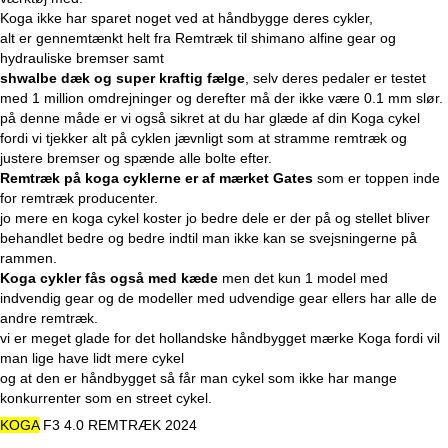
Koga ikke har sparet noget ved at håndbygge deres cykler,
alt er gennemtænkt helt fra Remtræk til shimano alfine gear og
hydrauliske bremser samt
shwalbe dæk og super kraftig fælge
, selv deres pedaler er testet
med 1 million omdrejninger og derefter må der ikke være 0.1 mm slør.
på denne måde er vi også sikret at du har glæde af din Koga cykel
fordi vi tjekker alt på cyklen jævnligt som at stramme remtræk og
justere bremser og spænde alle bolte efter.
Remtræk på koga cyklerne er af mærket Gates
som er toppen inde
for remtræk producenter.
jo mere en koga cykel koster jo bedre dele er der på og stellet bliver
behandlet bedre og bedre indtil man ikke kan se svejsningerne på
rammen.
Koga cykler fås også med kæde
men det kun 1 model med
indvendig gear og de modeller med udvendige gear ellers har alle de
andre remtræk.
vi er meget glade for det hollandske håndbygget mærke Koga fordi vil
man lige have lidt mere cykel
og at den er håndbygget så får man cykel som ikke har mange
konkurrenter som en street cykel.
KOGA
F3 4.0 REMTRÆK 2024