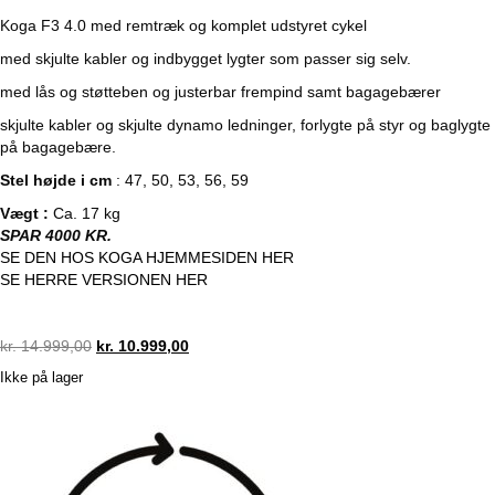
Koga F3 4.0 med remtræk og komplet udstyret cykel
med skjulte kabler og indbygget lygter som passer sig selv.
med lås og støtteben og justerbar frempind samt bagagebærer
skjulte kabler og skjulte dynamo ledninger, forlygte på styr og baglygte
på bagagebære.
Stel højde i cm
:
47, 50, 53, 56, 59
Vægt :
Ca. 17 kg
SPAR 4000 KR.
SE DEN HOS KOGA HJEMMESIDEN HER
SE HERRE VERSIONEN HER
Original
Current
kr.
14.999,00
kr.
10.999,00
price
price
Ikke på lager
was:
is:
kr. 14.999,00.
kr. 10.999,00.