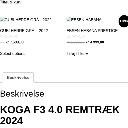
af
Tilføj til kurv
5
Tilbu
GUBI HERRE GRÅ – 2022
EBSEN HABANA PRESTIGE
Original
Current
Vurderet
Vurderet
kr.
7.500,00
kr.
5.999,00
kr.
4.999,00
FRA:
0
0
price
price
ud
ud
was:
is:
af
af
Select options
Tilføj til kurv
5
5
kr. 5.999,00.
kr. 4.999,00.
Beskrivelse
Beskrivelse
KOGA F3 4.0 REMTRÆK
2024