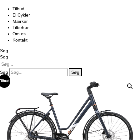
Tilbud
El Cykler
Mærker
Tilbehør
Om os
Kontakt
Søg
Søg
Søg
Søg
Tilbud