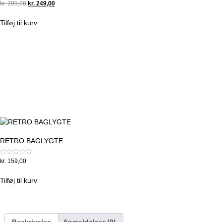
Original
Current
Vurderet
kr.
299,00
kr.
249,00
0
price
price
ud
was:
is:
af
Tilføj til kurv
5
kr. 299,00.
kr. 249,00.
RETRO BAGLYGTE
Vurderet
kr.
159,00
0
ud
af
Tilføj til kurv
5
Beskrivelse
Anmeldelser (0)