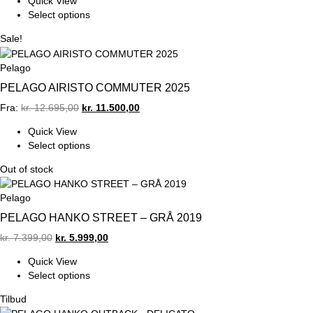
Quick View
was:
is:
Select options
kr. 12.695,00.
kr. 11.500,00.
Sale!
Pelago
PELAGO AIRISTO COMMUTER 2025
Original
Current
Fra:
kr.
12.695,00
kr.
11.500,00
price
price
Quick View
was:
is:
Select options
kr. 12.695,00.
kr. 11.500,00.
Out of stock
Pelago
PELAGO HANKO STREET – GRÅ 2019
Original
Current
kr.
7.399,00
kr.
5.999,00
price
price
Quick View
was:
is:
Select options
kr. 7.399,00.
kr. 5.999,00.
Tilbud