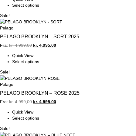
Select options
Sale!
Pelago
PELAGO BROOKLYN – SORT 2025
Original
Current
Fra:
kr.
4.999,00
kr.
4.995,00
price
price
Quick View
was:
is:
Select options
kr. 4.999,00.
kr. 4.995,00.
Sale!
Pelago
PELAGO BROOKLYN – ROSE 2025
Original
Current
Fra:
kr.
4.999,00
kr.
4.995,00
price
price
Quick View
was:
is:
Select options
kr. 4.999,00.
kr. 4.995,00.
Sale!