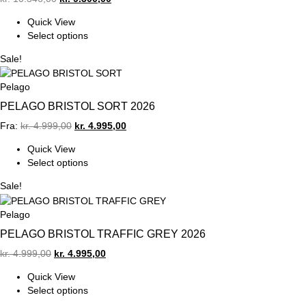
price
price
Quick View
was:
is:
Select options
kr. 10.346,00.
kr. 9.300,00.
Sale!
Pelago
PELAGO BRISTOL SORT 2026
Original
Current
Fra:
kr.
4.999,00
kr.
4.995,00
price
price
Quick View
was:
is:
Select options
kr. 4.999,00.
kr. 4.995,00.
Sale!
Pelago
PELAGO BRISTOL TRAFFIC GREY 2026
Original
Current
kr.
4.999,00
kr.
4.995,00
price
price
Quick View
was:
is:
Select options
kr. 4.999,00.
kr. 4.995,00.