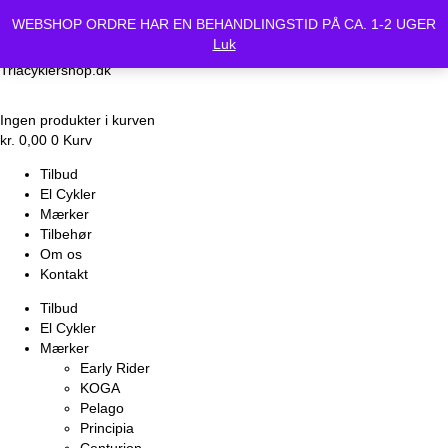
Vi holder lukket Mandag d.24/6 og Tirsdag d.25/6. Alle bestilte
WEBSHOP ORDRE HAR EN BEHANDLINGSTID PÅ CA. 1-2 UGER
cykler vil være klar Onsdag d.26-6.
Luk
Triacyklershop.dk
Ingen produkter i kurven
kr.
0,00
0
Kurv
Tilbud
El Cykler
Mærker
Tilbehør
Om os
Kontakt
Tilbud
El Cykler
Mærker
Early Rider
KOGA
Pelago
Principia