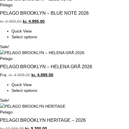
Pelago
PELAGO BROOKLYN – BLUE NOTE 2026
Original
Current
kr.
4.999,00
kr.
4.995,00
price
price
Quick View
was:
is:
Select options
kr. 4.999,00.
kr. 4.995,00.
Sale!
Pelago
PELAGO BROOKLYN – HELENA GRÅ 2026
Original
Current
Fra:
kr.
4.999,00
kr.
4.995,00
price
price
Quick View
was:
is:
Select options
kr. 4.999,00.
kr. 4.995,00.
Sale!
Pelago
PELAGO BROOKLYN HERITAGE – 2026
Original
Current
kr.
10.346,00
kr.
9.300,00