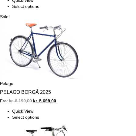
Quick View
Select options
Sale!
Pelago
PELAGO BORGÅ 2025
Original
Current
Fra:
kr.
6.199,00
kr.
5.699,00
price
price
Quick View
was:
is:
Select options
kr. 6.199,00.
kr. 5.699,00.