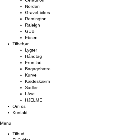
Centurion
Norden
Gravel-bikes
Remington
Raleigh
GUBI
Ebsen
Tilbehør
Lygter
Håndtag
Frontlad
Bagagebære
Kurve
Kædeskærm
Sadler
Låse
HJELME
Om os
Kontakt
Menu
Tilbud