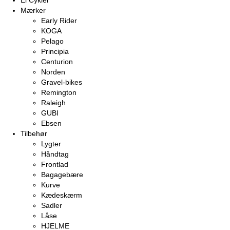
El Cykler
Mærker
Early Rider
KOGA
Pelago
Principia
Centurion
Norden
Gravel-bikes
Remington
Raleigh
GUBI
Ebsen
Tilbehør
Lygter
Håndtag
Frontlad
Bagagebære
Kurve
Kædeskærm
Sadler
Låse
HJELME