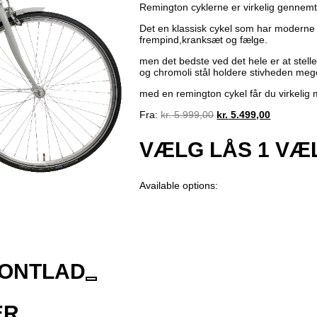
Remington cyklerne er virkelig gennemtæ
Det en klassisk cykel som har modern
frempind,kranksæt og fælge.
men det bedste ved det hele er at stellet 
og chromoli stål holdere stivheden mege
med en remington cykel får du virkelig 
Original
Current
Fra:
kr.
5.999,00
kr.
5.499,00
price
price
was:
is:
VÆLG LÅS
1
VÆ
kr. 5.999,00.
kr. 5.499,
Available options:
ONTLAD
ER