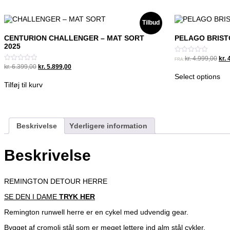
Tilbud
CENTURION CHALLENGER – MAT SORT
PELAGO BRIST
2025
Orig
kr.
4.999,00
kr.
4
Vurderet
FRA:
0
pric
Original
Current
kr.
6.399,00
kr.
5.899,00
Vurderet
ud
was
0
price
price
Select options
af
ud
kr. 
was:
is:
5
Tilføj til kurv
af
kr. 6.399,00.
kr. 5.899,00.
5
Beskrivelse
Yderligere information
Beskrivelse
REMINGTON DETOUR HERRE
SE DEN I DAME
TRYK HER
Remington runwell herre er en cykel med udvendig gear.
Bygget af cromoli stål som er meget lettere ind alm stål cykler.