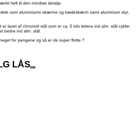
nkt helt til den mindste detalje.
e dele som aluminiums skærme og kædeskærm samt aluminium styr,
er lavet af chromoli stål som er ca. 5 kilo lettere ind alm. stål cykler
t bedre ind alm. stål.
meget for pengene og så er de super flotte ?
LG LÅS
00.