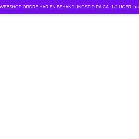
WEBSHOP ORDRE HAR EN BEHANDLINGSTID PÅ CA. 1-2 UGER
Lu
ukket Mandag d.24/6 og Tirsdag d.25/6. Alle bestilte cykler vil være kla