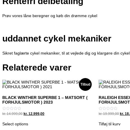
Rentefri delbetaling
Prøv vores låne beregner og køb din drømme cykel
uddannet cykel mekaniker
Sikret faglærte cykel mekaniker, til at vejlede dig og klargøre din cykel
Relaterede varer
Tilbud
BLACK WINTHER SUPERBE 1 – MATSORT (
RALEIGH ESSEX
FORHJULSMOTOR ) 2023
FORHJULSMOTO
Original
Current
Origin
kr.
14.999,00
kr.
12.999,00
kr.
19.999,00
kr.
18.
Vurderet
Vurderet
0
0
price
price
price
ud
ud
was:
is:
was:
Select options
Tilføj til kurv
af
af
kr. 14.999,00.
kr. 12.999,00.
kr. 19
5
5