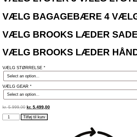
VÆLG BAGAGEBÆRE
4
VÆL
VÆLG BROOKS LÆDER SAD
VÆLG BROOKS LÆDER HÅN
VÆLG STØRRELSE
*
VÆLG GEAR
*
kr.
5.999,00
kr.
5.499,00
REMINGTON
Tilføj til kurv
DETOUR
HERRE
GRÅ
2023