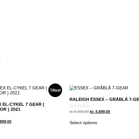
.
Tilbud
RALEIGH ESSEX – GRÅBLÅ 7-G
 EL-CYKEL 7 GEAR (
R ) 2021
Original
Current
kr.
5.499,00
kr.
4.499,00
Vurderet
0
price
price
ud
was:
is:
al
Current
999,00
Select options
af
kr. 5.499,00.
kr. 4.499,00.
price
5
is:
.999,00.
kr. 18.999,00.