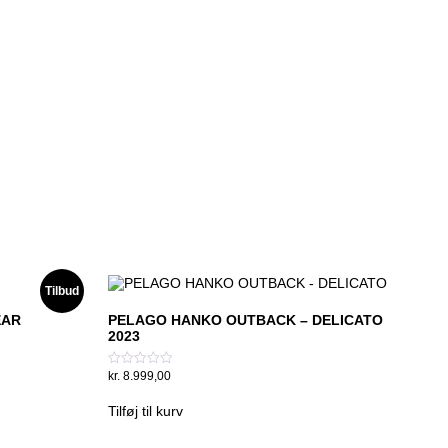
Tilbud
EAR
PELAGO HANKO OUTBACK – DELICATO
2023
kr.
8.999,00
Vurderet
0
ud
Tilføj til kurv
af
5