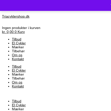
Vi holder l
Triacyklershop.dk
Ingen produkter i kurven
kr.
0,00
0
Kurv
Tilbud
El Cykler
Mærker
Tilbehør
Om os
Kontakt
Tilbud
El Cykler
Mærker
Tilbehør
Om os
Kontakt
Tilbud
El Cykler
Mærker