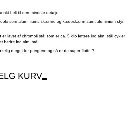
nkt helt til den mindste detalje.
e dele som aluminiums skærme og kædeskærm samt aluminium styr,
er lavet af chromoli stål som er ca. 5 kilo lettere ind alm. stål cykler
t bedre ind alm. stål.
rkelig meget for pengene og så er de super flotte ?
ÆLG KURV
0.