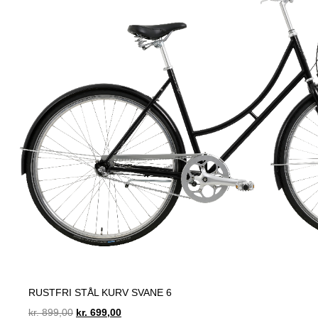
RUSTFRI STÅL KURV SVANE 6
Original
Current
kr.
899,00
kr.
699,00