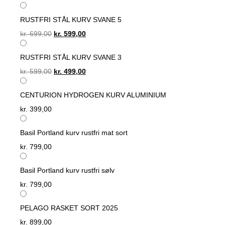
price
price
was:
is:
RUSTFRI STÅL KURV SVANE 5
kr. 899,00.
kr. 699,00.
Original
Current
kr.
699,00
kr.
599,00
price
price
was:
is:
RUSTFRI STÅL KURV SVANE 3
kr. 699,00.
kr. 599,00.
Original
Current
kr.
599,00
kr.
499,00
price
price
was:
is:
CENTURION HYDROGEN KURV ALUMINIUM
kr. 599,00.
kr. 499,00.
kr.
399,00
Basil Portland kurv rustfri mat sort
kr.
799,00
Basil Portland kurv rustfri sølv
kr.
799,00
PELAGO RASKET SORT 2025
kr.
899,00