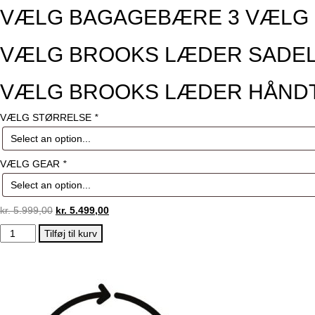
VÆLG BAGAGEBÆRE
3
VÆLG
VÆLG BROOKS LÆDER SADE
VÆLG BROOKS LÆDER HÅND
VÆLG STØRRELSE
*
VÆLG GEAR
*
kr.
5.999,00
kr.
5.499,00
REMINGTON
Tilføj til kurv
BIXBY
SORT
2022
antal