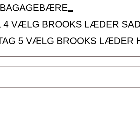
 BAGAGEBÆRE
L
4
VÆLG BROOKS LÆDER SA
TAG
5
VÆLG BROOKS LÆDER 