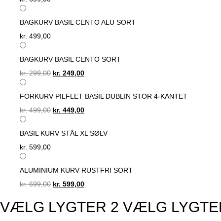
BAGKURV BASIL CENTO ALU SORT
kr.
499,00
BAGKURV BASIL CENTO SORT
Original
Current
kr.
299,00
kr.
249,00
price
price
was:
is:
FORKURV PILFLET BASIL DUBLIN STOR 4-KANTET
kr. 299,00.
kr. 249,00.
Original
Current
kr.
499,00
kr.
449,00
price
price
was:
is:
BASIL KURV STÅL XL SØLV
kr. 499,00.
kr. 449,00.
kr.
599,00
ALUMINIUM KURV RUSTFRI SORT
Original
Current
kr.
699,00
kr.
599,00
price
price
VÆLG LYGTER
2
VÆLG LYGTE
was:
is:
kr. 699,00.
kr. 599,00.