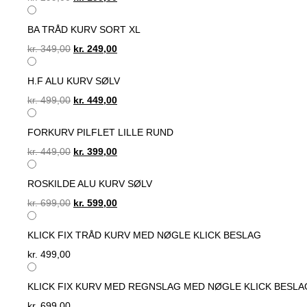
price
price
was:
is:
BA TRÅD KURV SORT XL
kr. 299,00.
kr. 199,00.
Original
Current
kr.
349,00
kr.
249,00
price
price
was:
is:
H.F ALU KURV SØLV
kr. 349,00.
kr. 249,00.
Original
Current
kr.
499,00
kr.
449,00
price
price
was:
is:
FORKURV PILFLET LILLE RUND
kr. 499,00.
kr. 449,00.
Original
Current
kr.
449,00
kr.
399,00
price
price
was:
is:
ROSKILDE ALU KURV SØLV
kr. 449,00.
kr. 399,00.
Original
Current
kr.
699,00
kr.
599,00
price
price
was:
is:
KLICK FIX TRÅD KURV MED NØGLE KLICK BESLAG
kr. 699,00.
kr. 599,00.
kr.
499,00
KLICK FIX KURV MED REGNSLAG MED NØGLE KLICK BESLA
kr.
699,00