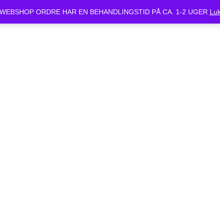
ket Mandag d.24/6 og Tirsdag d.25/6. Alle bestilte cykler vil være klar 
WEBSHOP ORDRE HAR EN BEHANDLINGSTID PÅ CA. 1-2 UGER
Lu