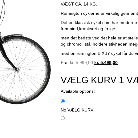
VÆGT CA. 14 KG.
Remington cyklerne er virkelig gennemtæ
Det en klassisk cykel som har modern
frempind,kranksæt og fælge.
men det bedste ved det hele er at stellet 
og chromoli stål holdere stivheden mege
med en remington BIXBY cykel får du vi
Original
Current
Fra:
kr.
5.999,00
kr.
5.499,00
price
price
was:
is:
VÆLG KURV
1
V
kr. 5.999,00.
kr. 5.499,0
Available options:
No VÆLG KURV