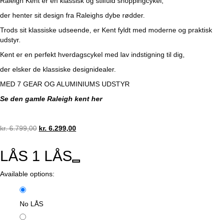
Raleigh Kent er en klassisk og stilfuld shoppingcykel,
der henter sit design fra Raleighs dybe rødder.
Trods sit klassiske udseende, er Kent fyldt med moderne og praktisk
udstyr.
Kent er en perfekt hverdagscykel med lav indstigning til dig,
der elsker de klassiske designidealer.
MED 7 GEAR OG ALUMINIUMS UDSTYR
Se den gamle Raleigh kent her
Original
Current
kr.
6.799,00
kr.
6.299,00
price
price
was:
is:
LÅS
1
LÅS
kr. 6.799,00.
kr. 6.299,00.
Available options:
No LÅS