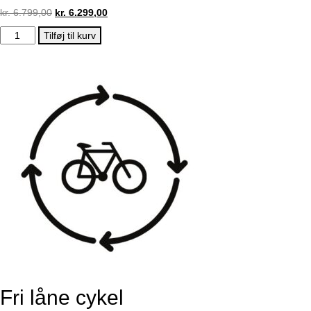
kr.
6.799,00
kr.
6.299,00
RALEIGH
Tilføj til kurv
KENT
7
GEAR
–
BLANK
SORT
2026
antal
Fri låne cykel