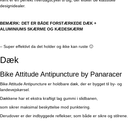
Kent er en perfekt hverdagscykel til dig, der elsker de klassiske
designidealer.
BEMÆRK: DET ER BÅDE FORSTÆRKEDE DÆK +
ALUMINIUMS SKÆRME OG KÆDESKÆRM
– Super effektivt da det holder og ikke kan ruste
🙂
Dæk
Bike Attitude Antipuncture by Panaracer
Bike Attitude Antipuncture er holdbare dæk, der er bygget til by- og
landevejskørsel.
Dækkene har et ekstra kraftigt lag gummi i slidbanen,
som sikrer maksimal beskyttelse mod punktering.
Derudover er der indbyggede reflekser, som både er sikre og stilrene.