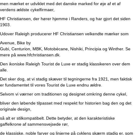
men mærket er udviklet med det danske marked for øje af et af
verdens ældste cykelfirmaer,
HF Christiansen, der hører hjemme i Randers, og har gjort det siden
1903.
Udover Raleigh producerer HF Christiansen velkendte mærker som
Avenue
,
Bike by
Gubi
,
Centurion
,
MBK
,
Motobécane
,
Nishiki
,
Principia
og
Winther
. Se
mere på
www.hfchristiansen.dk
.
Den ikoniske Raleigh Tourist de Luxe er stadig klassikeren over dem
alle.
Det sker dog, at vi stadig skæver til tegningerne fra 1921, men faktisk
er fundamentet til vores Tourist de Luxe endnu ældre.
Selvom vi værner om traditionen og designet omkring denne cykel,
bliver den løbende tilpasset med respekt for historien bag den og det
originale design,
så alt er stilkompatibelt. Dette betyder, at den karakteristiske
gaffelkrone af sammensvejsede rør,
de klassiske, noble farver og linjerne på cyklens skærm stadig er, som