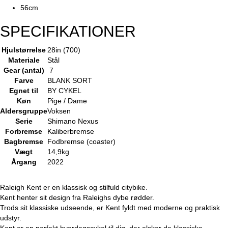
56cm
SPECIFIKATIONER
Hjulstørrelse
28in (700)
Materiale
Stål
Gear (antal)
7
Farve
BLANK SORT
Egnet til
BY CYKEL
Køn
Pige / Dame
Aldersgruppe
Voksen
Serie
Shimano Nexus
Forbremse
Kaliberbremse
Bagbremse
Fodbremse (coaster)
Vægt
14,9kg
Årgang
2022
Raleigh Kent er en klassisk og stilfuld citybike.
Kent henter sit design fra Raleighs dybe rødder.
Trods sit klassiske udseende, er Kent fyldt med moderne og praktisk
udstyr.