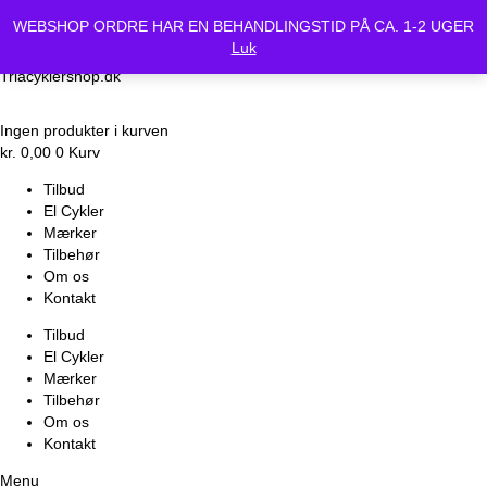
Vi holder lukket Mandag d.24/6 og Tirsdag d.25/6. Alle bestilte
WEBSHOP ORDRE HAR EN BEHANDLINGSTID PÅ CA. 1-2 UGER
cykler vil være klar Onsdag d.26-6.
Luk
Triacyklershop.dk
Ingen produkter i kurven
kr.
0,00
0
Kurv
Tilbud
El Cykler
Mærker
Tilbehør
Om os
Kontakt
Tilbud
El Cykler
Mærker
Tilbehør
Om os
Kontakt
Menu