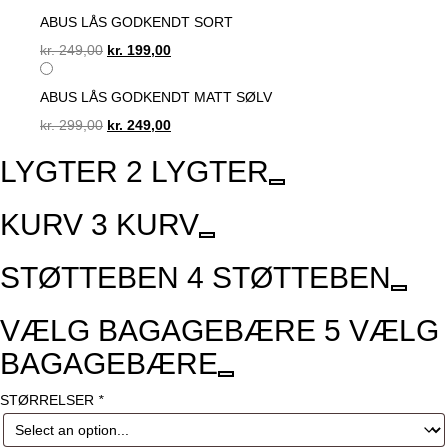
ABUS LÅS GODKENDT SORT
Original
Current
kr.
249,00
kr.
199,00
price
price
was:
is:
ABUS LÅS GODKENDT MATT SØLV
kr. 249,00.
kr. 199,00.
Original
Current
kr.
299,00
kr.
249,00
price
price
LYGTER
2
LYGTER
was:
is:
kr. 299,00.
kr. 249,00.
KURV
3
KURV
STØTTEBEN
4
STØTTEBEN
VÆLG BAGAGEBÆRE
5
VÆLG
BAGAGEBÆRE
STØRRELSER
*