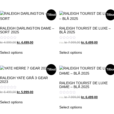
kr. 7.499,00.
kr. 6.499,00.
kr. 6.999,00.
kr. 6.499,00.
Tilbud
Tilbu
RALEIGH DARLINGTON DAME –
RALEIGH TOURIST DE LUXE –
SORT 2025
BLÅ 2025
Original
Current
Original
Current
Vurderet
Vurderet
kr.
4.999,00
kr.
4.499,00
kr.
7.999,00
kr.
6.499,00
FRA:
0
0
price
price
price
price
ud
ud
was:
is:
was:
is:
af
af
Select options
Select options
5
5
kr. 4.999,00.
kr. 4.499,00.
kr. 7.999,00.
kr. 6.499,00
Tilbud
Tilbu
RALEIGH YATE GRÅ 3 GEAR
2023
RALEIGH TOURIST DE LUXE
DAME – BLÅ 2025
Original
Current
Vurderet
kr.
6.499,00
kr.
5.999,00
0
price
price
Original
Current
Vurderet
kr.
7.999,00
kr.
6.499,00
ud
FRA:
0
was:
is:
af
price
price
Select options
ud
5
kr. 6.499,00.
kr. 5.999,00.
was:
is:
af
Select options
5
kr. 7.999,00.
kr. 6.499,00