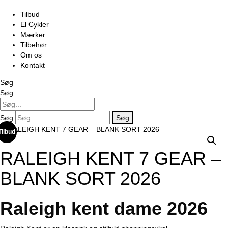
Tilbud
El Cykler
Mærker
Tilbehør
Om os
Kontakt
Søg
Søg
Søg
Søg
Tilbud
RALEIGH KENT 7 GEAR –
BLANK SORT 2026
Raleigh kent dame 2026