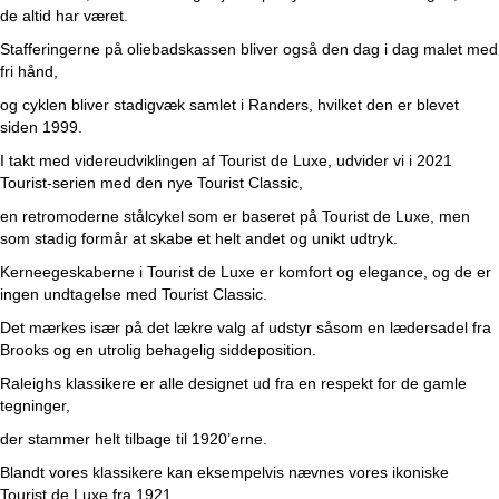
de altid har været.
Stafferingerne på oliebadskassen bliver også den dag i dag malet med
fri hånd,
og cyklen bliver stadigvæk samlet i Randers, hvilket den er blevet
siden 1999.
I takt med videreudviklingen af Tourist de Luxe, udvider vi i 2021
Tourist-serien med den nye Tourist Classic,
en retromoderne stålcykel som er baseret på Tourist de Luxe, men
som stadig formår at skabe et helt andet og unikt udtryk.
Kerneegeskaberne i Tourist de Luxe er komfort og elegance, og de er
ingen undtagelse med Tourist Classic.
Det mærkes især på det lækre valg af udstyr såsom en lædersadel fra
Brooks og en utrolig behagelig siddeposition.
Raleighs klassikere er alle designet ud fra en respekt for de gamle
tegninger,
der stammer helt tilbage til 1920’erne.
Blandt vores klassikere kan eksempelvis nævnes vores ikoniske
Tourist de Luxe fra 1921,