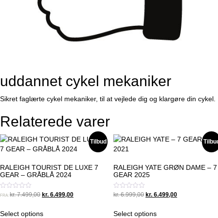
uddannet cykel mekaniker
Sikret faglærte cykel mekaniker, til at vejlede dig og klargøre din cykel.
Relaterede varer
Tilbud
Tilbu
RALEIGH TOURIST DE LUXE 7
RALEIGH YATE GRØN DAME – 7
GEAR – GRÅBLÅ 2024
GEAR 2025
Original
Current
Original
Current
Vurderet
Vurderet
kr.
7.499,00
kr.
6.499,00
kr.
6.999,00
kr.
6.499,00
FRA:
0
0
price
price
price
price
ud
ud
was:
is:
was:
is:
af
af
Select options
Select options
5
5