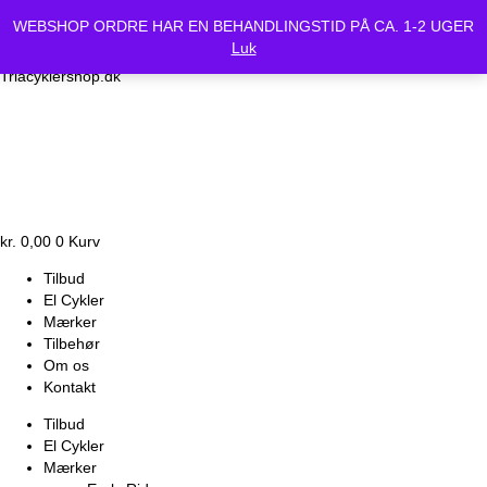
Vi holder lukket Mandag d.24/6 og Tirsdag d.25/6. Alle bestilte
WEBSHOP ORDRE HAR EN BEHANDLINGSTID PÅ CA. 1-2 UGER
cykler vil være klar Onsdag d.26-6.
Luk
Triacyklershop.dk
kr.
0,00
0
Kurv
Tilbud
El Cykler
Mærker
Tilbehør
Om os
Kontakt
Tilbud
El Cykler
Mærker