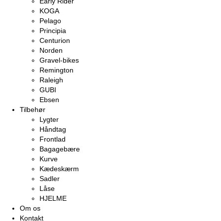
Early Rider
KOGA
Pelago
Principia
Centurion
Norden
Gravel-bikes
Remington
Raleigh
GUBI
Ebsen
Tilbehør
Lygter
Håndtag
Frontlad
Bagagebære
Kurve
Kædeskærm
Sadler
Låse
HJELME
Om os
Kontakt