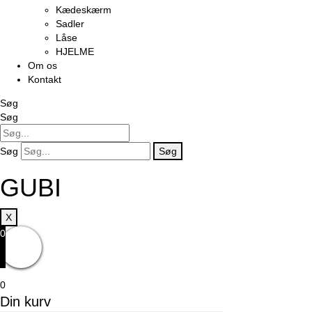
Kædeskærm
Sadler
Låse
HJELME
Om os
Kontakt
Søg
Søg
Søg
Søg
GUBI
X
0
0
Din kurv